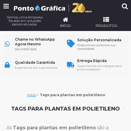
Somos uma empresa
focada em soluções
personalizadas.
INÍCIO
PRODUTOS
Chame no WhatsApp
Solução Personalizada
Agora Mesmo
Produzimos conforme sua
necessidade
(54) 9 8131-5526
Entrega Rápida
Qualidade Garantida
Suprimentos em estoque para
Experiência em suprimentos
envio imediato*
Início
>
Tags para plantas em polietileno
TAGS PARA PLANTAS EM POLIETILENO
As
Tags para plantas em polietileno
são a