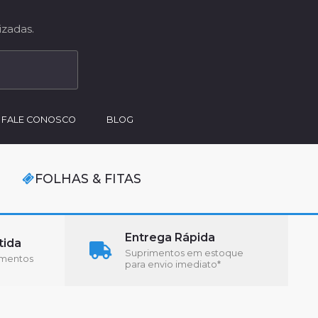
zadas.
FALE CONOSCO
BLOG
FOLHAS & FITAS
Entrega Rápida
tida
Suprimentos em estoque
imentos
para envio imediato*