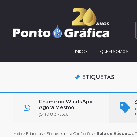
INÍCIO
QUEM SOMOS
ETIQUETAS
Chame no WhatsApp
Agora Mesmo
(54) 9 8131-5526
Início
>
Etiquetas
>
Etiquetas para Confecções
>
Rolo de Etiquetas 