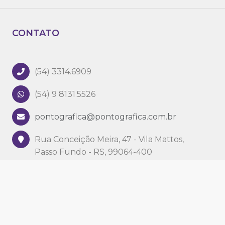
CONTATO
(54) 3314.6909
(54) 9 8131.5526
pontografica@pontografica.com.br
Rua Conceição Meira, 47 - Vila Mattos,
Passo Fundo - RS, 99064-400
SIGA NAS REDES