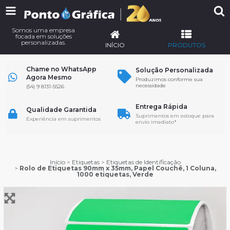
Somos uma empresa
focada em soluções
personalizadas.
INÍCIO
PRODUTOS
Chame no WhatsApp
Solução Personalizada
Agora Mesmo
Produzimos conforme sua
necessidade
(54) 9 8131-5526
Entrega Rápida
Qualidade Garantida
Suprimentos em estoque para
Experiência em suprimentos
envio imediato*
Início
>
Etiquetas
>
Etiquetas de Identificação
>
Rolo de Etiquetas 90mm x 35mm, Papel Couchê, 1 Coluna,
1000 etiquetas, Verde