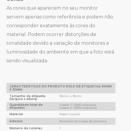
As cores que aparecem no seu monitor
servem apenas como referência e podem não
corresponder exatamente às cores do
material. Podem ocorrer distorções de
tonalidade devido a variação de monitores e
luminosidade do ambiente em que a foto está
sendo visualizada.
CARACTERÍSTICAS DO PRODUTO ROLO DE ETIQUETAS 90MM
X 35MM:
Tamanho da etiqueta
90mm x 35mm
(largura x altura)
Quantidade total de
tubete 1" (1000 etiquetas)
etiquetas
tubete 3" (3000 etiquetas)
Material
Papel Couchê
Adesivo
Permanente à base de borracha
Número de colunas
1