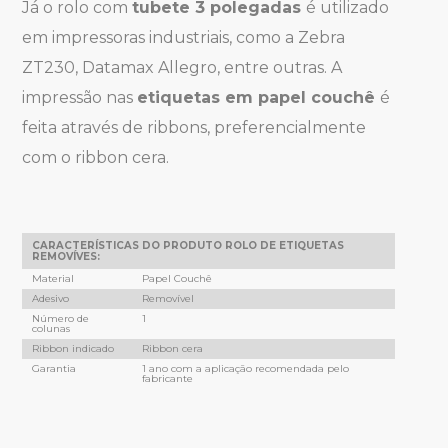
Já o rolo com
tubete 3 polegadas
é utilizado
em impressoras industriais, como a Zebra
ZT230, Datamax Allegro, entre outras. A
impressão nas
etiquetas em papel couchê
é
feita através de ribbons, preferencialmente
com o ribbon cera.
CARACTERÍSTICAS DO PRODUTO ROLO DE ETIQUETAS
REMOVÍVES:
Material
Papel Couchê
Adesivo
Removível
Número de
1
colunas
Ribbon indicado
Ribbon cera
Garantia
1 ano com a aplicação recomendada pelo
fabricante