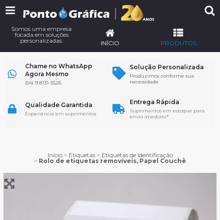
Somos uma empresa
focada em soluções
personalizadas.
INÍCIO
PRODUTOS
Chame no WhatsApp
Solução Personalizada
Agora Mesmo
Produzimos conforme sua
necessidade
(54) 9 8131-5526
Entrega Rápida
Qualidade Garantida
Suprimentos em estoque para
Experiência em suprimentos
envio imediato*
Início
>
Etiquetas
>
Etiquetas de Identificação
>
Rolo de etiquetas removíveis, Papel Couchê