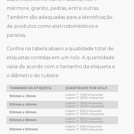
mármore, granito, pedras, entre outras.
Também são adequadas para a identificação
de produtos como eletrodomésticos e
panelas.
Confira na tabela abaixo a quatidade total de
etiquetas contidas em um rolo. A quantidade
varia de acordo com o tamanho da etiqueta e
o diâmetro do tubete:
TAMANHO DA ETIQUETA
QUANTIDADE POR ROLO
tubete 1" (1400 etiquetas)
100mm x 25mm
tubete 3" (3000 etiquetas)
tubete 1" (1000 etiquetas)
100mm x 40mm
tubete 3" (2000 etiquetas)
tubete 1" (500 etiquetas)
100mm x 60mm
tubete 3" (2000 etiquetas)
tubete 1" (500 etiquetas)
100mm x 80mm
tubete 3" (1000 etiquetas)
tubete 1" (400 etiquetas)
100mm x 100mm
tubete 3" (1000 etiquetas)